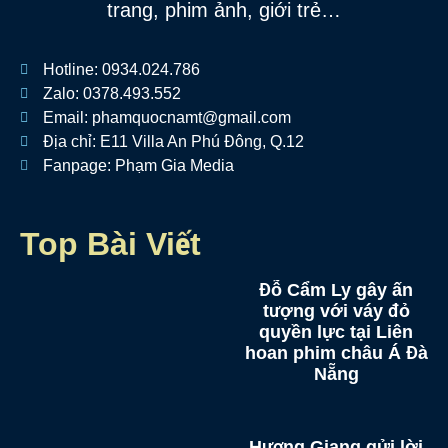
trang, phim ảnh, giới trẻ…
Hotline: 0934.024.786
Zalo: 0378.493.552
Email: phamquocnamt@gmail.com
Địa chỉ: E11 Villa An Phú Đông, Q.12
Fanpage: Phạm Gia Media
Top Bài Viết
Đỗ Cẩm Ly gây ấn
tượng với váy đỏ
quyền lực tại Liên
hoan phim châu Á Đà
Nẵng
Hương Giang gửi lời