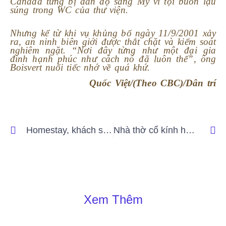
Canada từng bị dẫn độ sang Mỹ vì tội buôn lậu
súng trong WC của thư viện.
Nhưng kể từ khi vụ khủng bố ngày 11/9/2001 xảy
ra, an ninh biên giới được thắt chặt và kiểm soát
nghiêm ngặt. “Nơi đây từng như một đại gia
đình hạnh phúc như cách nó đã luôn thế”, ông
Boisvert nuối tiếc nhớ về quá khứ.
Quốc Việt/(
Theo CBC)/Dân trí
Homestay, khách sạn chật cứng, Đà Lạt căng mình đón 8 vạn du khách dịp cuối năm
Nhà thờ cổ kính hơn 150 tuổi tĩnh lặng giữa khu đô thị “vàng” Thủ Thiêm
Xem Thêm