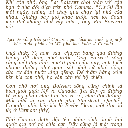
Khi còn nhỏ, ông Pat Boisvert chơi thân với cậu
bạn ở nhà đối diện trên phố Canusa. “Cứ 50 lần
mỗi ngày, chúng tôi chạy qua chạy lại nhà của
nhau. Nhưng bây giờ khác trước nên tôi đoán
mọi thứ không như vậy nữa”, ông Pat Boisvert
nói.
Vạch kẻ vàng trên phố Canusa ngăn tách hai quốc gia, một
bên là địa phận của Mỹ, phía kia thuộc về Canada.
Quả thực, 70 năm sau, chuyện băng qua đường
không dễ dàng như trước. Ông Boisvert sống
cùng một dãy nhà, như ở phía cuối dãy, lính biên
phòng dường như quan sát nhất cử nhất động
của cư dân nước láng giềng. Để thăm hàng xóm
bên kia con phố, họ vẫn cần tới hộ chiếu.
Con phố nơi ông Boisvert sống cũng chính là
biên giới giữa Mỹ và Canada. Tại đây có đường
kẻ vàng phân chia hai làn xe cộ, chia đôi đường.
Một nửa là của thành phố Stanstead, Quebec,
Canada; phía bên kia là Beebe Plain, một khu đô
thị ở Vermont (Mỹ).
Phố Canusa được đặt tên nhằm vinh danh hai
quốc gia nơi nó chia cắt. Đây cũng là một trong