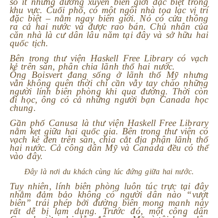
số ít những đường xuyên biên giới đặc biệt trong
khu vực. Cuối phố, có một ngôi nhà tọa lạc vị trí
đặc biệt – nằm ngay biên giới. Nó có cửa thông
ra cả hai nước và được rao bán. Chủ nhân của
căn nhà là cư dân lâu năm tại đây và sở hữu hai
quốc tịch.
Bên trong thư viện Haskell Free Library có vạch
kẻ trên sàn, phân chia lãnh thổ hai nước.
Ông Boisvert đang sống ở lãnh thổ Mỹ nhưng
vẫn không quên thời chỉ cần vẫy tay chào những
người lính biên phòng khi qua đường. Thời còn
đi học, ông có cả những người bạn Canada học
chung.
Gần phố Canusa là thư viện Haskell Free Library
nằm kẹt giữa hai quốc gia. Bên trong thư viện có
vạch kẻ đen trên sàn, chia cắt địa phận lãnh thổ
hai nước. Cả công dân Mỹ và Canada đều có thể
vào đây.
Đây là nơi du khách cùng lúc đứng giữa hai nước.
Tuy nhiên, lính biên phòng luôn túc trực tại đây
nhằm đảm bảo không có người dân nào “vượt
biên” trái phép bởi đường biên mong manh này
rất dễ bị lạm dụng. Trước đó, một công dân