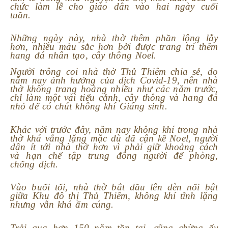
chức làm lễ cho giáo dân vào hai ngày cuối
tuần.
Những ngày này, nhà thờ thêm phần lộng lẫy
hơn, nhiều màu sắc hơn bởi được trang trí thêm
hang đá nhân tạo, cây thông Noel.
Người trông coi nhà thờ Thủ Thiêm chia sẻ, do
năm nay ảnh hưởng của dịch Covid-19, nên nhà
thờ không trang hoàng nhiều như các năm trước,
chỉ làm một vài tiểu cảnh, cây thông và hang đá
nhỏ để có chút không khí Giáng sinh.
Khác với trước đây, năm nay không khí trong nhà
thờ khá vắng lặng mặc dù đã cận kề Noel, người
dân ít tới nhà thờ hơn vì phải giữ khoảng cách
và hạn chế tập trung đông người để phòng,
chống dịch.
Vào buổi tối, nhà thờ bắt đầu lên đèn nổi bật
giữa Khu đô thị Thủ Thiêm, không khí tĩnh lặng
nhưng vẫn khá ấm cúng.
Trải qua hơn 150 năm tồn tại, cũng chừng ấy