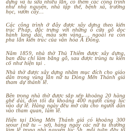
dựng và tu sửa nhiều lần, có thêm các công trình
như nhà nguyện, nhà tập thể, bệnh xá, trường
học, vườn cây…
Các công trình ở đây được xây dựng theo kiến
trúc Pháp, đặc trưng với những ô cửa g
ỗ dọc
hành lang dài, màu sơn vàng,…, ngoài ra còn
pha lẫn kiến trúc của văn hóa Á Đông.
Năm 1859, nhà thờ Thủ Thiêm được xây dựng,
ban đầu chỉ làm bằng gỗ, sau được trùng tu kiên
cố như hiện tại .
Nhà thờ được xây dựng nhằm mục đích cho giáo
dân trong vùng lẫn nữ tu Dòng Mến Thánh giá
tham dự thánh lễ.
Bên trong nhà thờ được sắp xếp khoảng 20 hàng
ghế dài, đón tối đa khoảng 400 người cùng lúc
vào dự lễ. Hàng ngày đều mở cửa cho người dân
vào tham quan, làm lễ.
Hiện tại Dòng Mến Thánh giá có khoảng 300
seour (nữ tu – sơ), hàng ngày các nữ tu thường
làm lễ trong nhà nguyện lúc 5h, mỗi tuần đều tổ