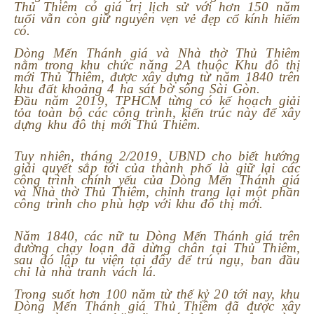
Thủ Thiêm có giá trị lịch sử với hơn 150 năm
tuổi vẫn còn giữ nguyên vẹn vẻ đẹp cổ kính hiếm
có.
Dòng Mến Thánh giá và Nhà thờ Thủ Thiêm
nằm trong khu chức năng 2A thuộc Khu đô thị
mới Thủ Thiêm, được xây dựng từ năm 1840 trên
khu đất khoảng 4 ha sát bờ sông Sài Gòn.
Đầu năm 2019, TPHCM từng có kế hoạch giải
tỏa toàn bộ các công trình, kiến trúc này để xây
dựng khu đô thị mới Thủ Thiêm.
Tuy nhiên, tháng 2/2019, UBND cho biết hướng
giải quyết sắp tới của thành phố là giữ lại các
công trình chính yếu của Dòng Mến Thánh giá
và Nhà thờ Thủ Thiêm, chỉnh trang lại một phần
công trình cho phù hợp với khu đô thị mới.
Năm 1840, các nữ tu Dòng Mến Thánh giá trên
đường chạy loạn đã dừng chân tại Thủ Thiêm,
sau đó lập tu viện tại đây để trú ngụ, ban đầu
chỉ là nhà tranh vách lá.
Trong suốt hơn 100 năm từ thế kỷ 20 tới nay, khu
Dòng Mến Thánh giá Thủ Thiêm đã được xây