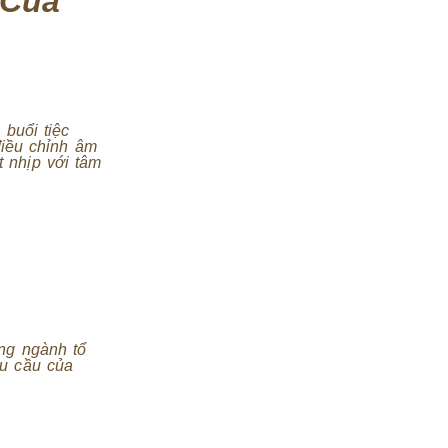
 Của
 buổi tiệc
điều chỉnh âm
 nhịp với tâm
ng ngành tổ
hu cầu của