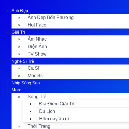
Skip
to
Ảnh Đẹp
content
Ảnh Đẹp Bốn Phương
Hot Face
Giải Trí
Âm Nhạc
Điện Ảnh
TV Show
Nghệ Sĩ Trẻ
Ca Sĩ
Models
Nhịp Sống Sao
More
Sống Trẻ
Địa Điểm Giải Trí
Du Lịch
Hôm nay ăn gì
Thời Trang