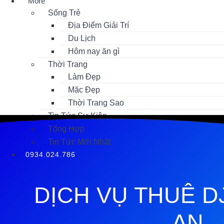
More
Sống Trẻ
Địa Điểm Giải Trí
Du Lịch
Hôm nay ăn gì
Thời Trang
Làm Đẹp
Mặc Đẹp
Thời Trang Sao
Tin Tức Sự Kiện
Tổng Hợp
Tin Tức Mới Nhất
0934.024.786
DỊCH VỤ THUÊ D
AN