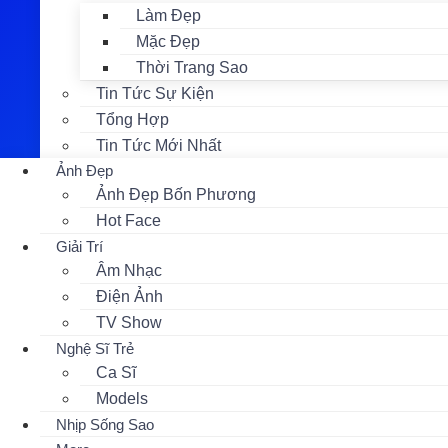
Làm Đẹp
Mặc Đẹp
Thời Trang Sao
Tin Tức Sự Kiện
Tổng Hợp
Tin Tức Mới Nhất
Ảnh Đẹp
Ảnh Đẹp Bốn Phương
Hot Face
Giải Trí
Âm Nhạc
Điện Ảnh
TV Show
Nghệ Sĩ Trẻ
Ca Sĩ
Models
Nhịp Sống Sao