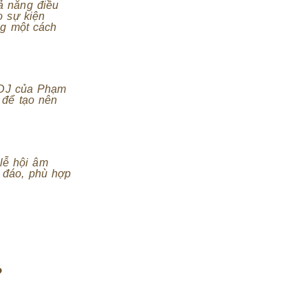
ả năng điều
o sự kiện
ng một cách
. DJ của Phạm
 để tạo nên
 lễ hội âm
 đáo, phù hợp
?