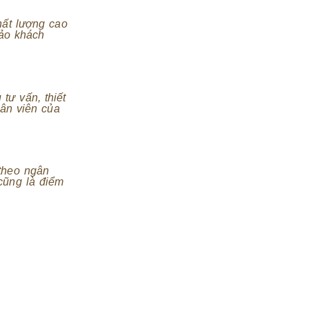
hất lượng cao
bảo khách
tư vấn, thiết
hân viên của
theo ngân
cũng là điểm