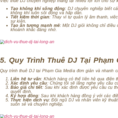
Việc thuê DJ chuyên nghiệp mang lại nhiều lợi ích cho sự 
Tạo không khí sống động
: DJ chuyên nghiệp biết c
không khí luôn sôi động và hấp dẫn.
Tiết kiệm thời gian
: Thay vì tự quản lý âm thanh, việ
sự kiện.
Tạo ấn tượng mạnh mẽ
: Một DJ giỏi không chỉ điều
khoảnh khắc đáng nhớ.
5. Quy Trình Thuê DJ Tại Phạm 
Quy trình thuê DJ tại Phạm Gia Media đơn giản và nhanh c
Liên hệ tư vấn
: Khách hàng có thể liên hệ qua điện 
Xác định yêu cầu
: Chúng tôi sẽ lắng nghe yêu cầu c
Báo giá chi tiết
: Sau khi xác định được yêu cầu cụ t
quyết định.
Ký hợp đồng
: Sau khi khách hàng đồng ý với các đi
Thực hiện dịch vụ
: Đội ngũ DJ và nhân viên kỹ thuậ
suôn sẻ và chuyên nghiệp.