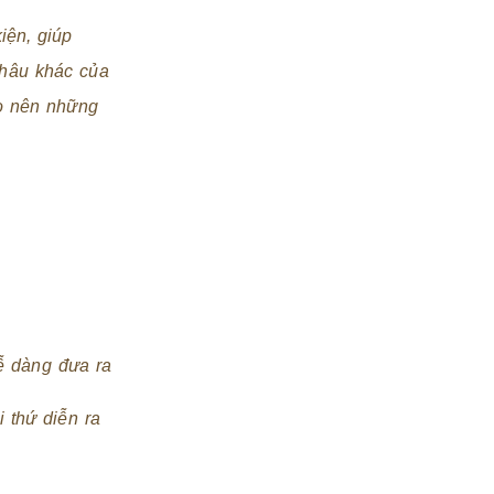
iện, giúp
 khâu khác của
ạo nên những
ễ dàng đưa ra
 thứ diễn ra