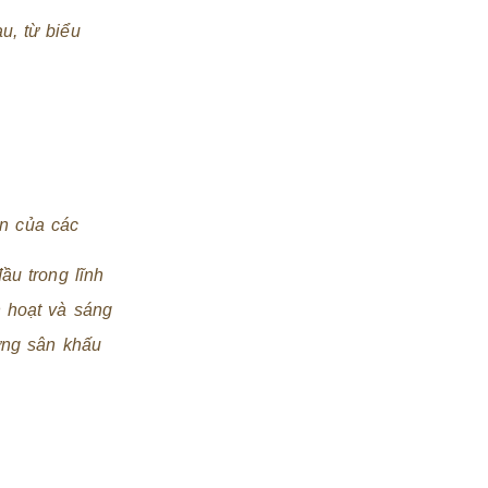
u, từ biểu
ên của các
u trong lĩnh
h hoạt và sáng
ựng sân khấu