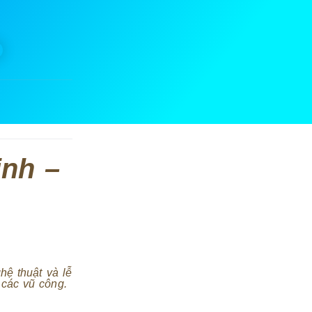
inh –
hệ thuật và lễ
 các vũ công.