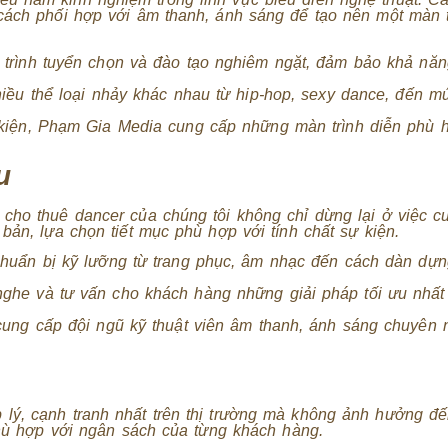
cách phối hợp với âm thanh, ánh sáng để tạo nên một màn t
 trình tuyển chọn và đào tạo nghiêm ngặt, đảm bảo khả năn
iều thể loại nhảy khác nhau từ hip-hop, sexy dance, đến m
kiện, Phạm Gia Media cung cấp những màn trình diễn phù h
u
 cho thuê dancer của chúng tôi không chỉ dừng lại ở việc 
bản, lựa chọn tiết mục phù hợp với tính chất sự kiện.
huẩn bị kỹ lưỡng từ trang phục, âm nhạc đến cách dàn dựn
he và tư vấn cho khách hàng những giải pháp tối ưu nhất
cung cấp đội ngũ kỹ thuật viên âm thanh, ánh sáng chuyên 
lý, cạnh tranh nhất trên thị trường mà không ảnh hưởng đế
phù hợp với ngân sách của từng khách hàng.