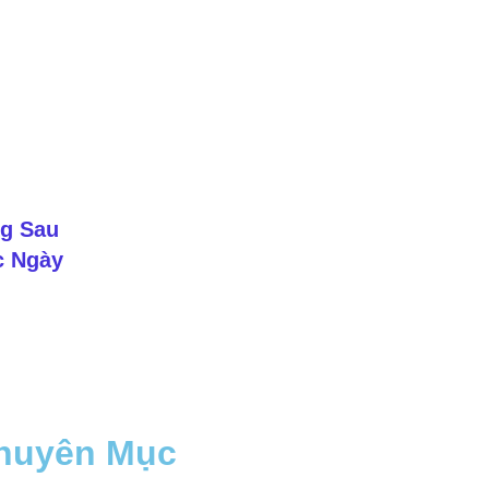
kg Sau
c Ngày
huyên Mục