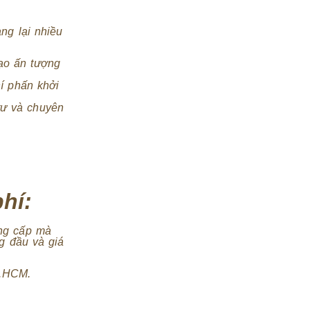
ng lại nhiều
tạo ấn tượng
hí phấn khởi
tư và chuyên
hí:
ẳng cấp mà
g đầu và giá
P.HCM.