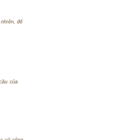
 nhiên, để
 cầu của
ác vũ công