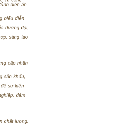
rình diễn ấn
g biểu diễn
úa đương đại,
ợp, sáng tạo
cung cấp nhân
g sân khấu,
 để sự kiện
nghiệp, đảm
n chất lượng.