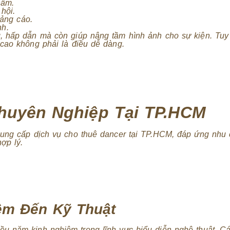
hẩm.
hội.
ảng cáo.
nh.
, hấp dẫn mà còn giúp nâng tầm hình ảnh cho sự kiện. Tuy
cao không phải là điều dễ dàng.
huyên Nghiệp Tại TP.HCM
cung cấp dịch vụ cho thuê dancer tại TP.HCM, đáp ứng nhu
ợp lý.
ệm Đến Kỹ Thuật
u năm kinh nghiệm trong lĩnh vực biểu diễn nghệ thuật. C