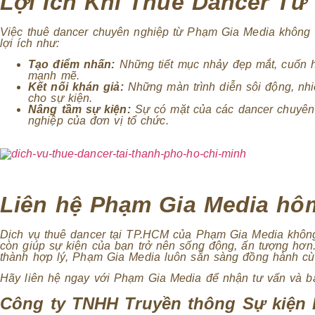
Lợi Ích Khi Thuê Dancer Từ
Việc thuê dancer chuyên nghiệp từ Phạm Gia Media không ch
lợi ích như:
Tạo điểm nhấn:
Những tiết mục nhảy đẹp mắt, cuốn hú
mạnh mẽ.
Kết nối khán giả:
Những màn trình diễn sôi động, nhiệ
cho sự kiện.
Nâng tầm sự kiện:
Sự có mặt của các dancer chuyên n
nghiệp của đơn vị tổ chức.
Liên hệ Phạm Gia Media hôm
Dịch vụ thuê dancer tại TP.HCM của Phạm Gia Media không
còn giúp sự kiện của bạn trở nên sống động, ấn tượng hơn.
thành hợp lý, Phạm Gia Media luôn sẵn sàng đồng hành cù
Hãy liên hệ ngay với Phạm Gia Media để nhận tư vấn và báo
Công ty TNHH Truyền thông Sự kiện