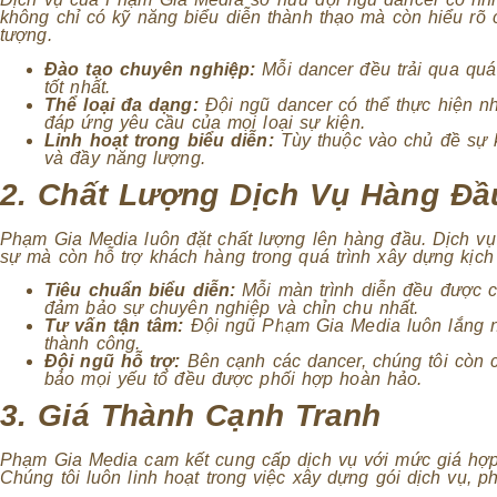
không chỉ có kỹ năng biểu diễn thành thạo mà còn hiểu rõ 
tượng.
Đào tạo chuyên nghiệp:
Mỗi dancer đều trải qua quá
tốt nhất.
Thể loại đa dạng:
Đội ngũ dancer có thể thực hiện nh
đáp ứng yêu cầu của mọi loại sự kiện.
Linh hoạt trong biểu diễn:
Tùy thuộc vào chủ đề sự 
và đầy năng lượng.
2. Chất Lượng Dịch Vụ Hàng Đầ
Phạm Gia Media luôn đặt chất lượng lên hàng đầu. Dịch vụ
sự mà còn hỗ trợ khách hàng trong quá trình xây dựng kịch 
Tiêu chuẩn biểu diễn:
Mỗi màn trình diễn đều được c
đảm bảo sự chuyên nghiệp và chỉn chu nhất.
Tư vấn tận tâm:
Đội ngũ Phạm Gia Media luôn lắng ng
thành công.
Đội ngũ hỗ trợ:
Bên cạnh các dancer, chúng tôi còn 
bảo mọi yếu tố đều được phối hợp hoàn hảo.
3. Giá Thành Cạnh Tranh
Phạm Gia Media cam kết cung cấp dịch vụ với mức giá hợp 
Chúng tôi luôn linh hoạt trong việc xây dựng gói dịch vụ, 