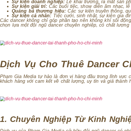
Sự kiện doanh nghiệp:
Lễ khai trương, ra mắt sản p
Sự kiện giải trí:
Các buổi tiệc, show diễn âm nhạc, lễ 
Quảng bá thương hiệu:
Các sự kiện truyền thông, qu
Sự kiện cá nhân:
Tiệc cưới, sinh nhật, sự kiện gia đì
Các dancer không chỉ góp phần tạo nên không khí sôi động
chọn lựa một đội ngũ dancer chuyên nghiệp, có chất lượng 
Dịch Vụ Cho Thuê Dancer C
Phạm Gia Media tự hào là đơn vị hàng đầu trong lĩnh vực 
khách hàng với cam kết về chất lượng, uy tín và giá thành h
1. Chuyên Nghiệp Từ Kinh Nghi
Dịch vụ của Phạm Gia Media sở hữu đội ngũ dancer có nhiề