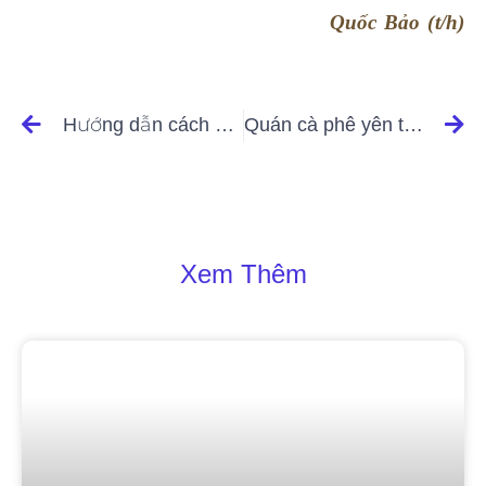
Quốc Bảo (t/h)
Hướng dẫn cách chăm sóc da mặt bị nám cực hiệu quả
Quán cà phê yên tĩnh trong nghĩa địa ở Đức
Xem Thêm