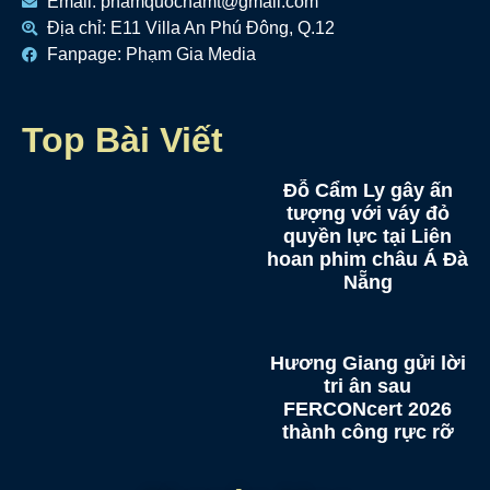
Email: phamquocnamt@gmail.com
Địa chỉ: E11 Villa An Phú Đông, Q.12
Fanpage: Phạm Gia Media
Top Bài Viết
Đỗ Cẩm Ly gây ấn
tượng với váy đỏ
quyền lực tại Liên
hoan phim châu Á Đà
Nẵng
Hương Giang gửi lời
tri ân sau
FERCONcert 2026
thành công rực rỡ