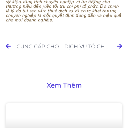
sự kiện, tăng tính chuyên nghiệp và ấn tượng cho
thương hiệu, đến việc tối ưu chi phí tổ chức. Đó chính
là lý do tại sao việc thuê dịch vụ tổ chức khai trương
chuyên nghiệp là một quyết định đúng đắn và hiệu quả
cho mọi doanh nghiệp.
CUNG CẤP CHO THUÊ DJ CHUYÊN NGHIỆP
DỊCH VỤ TỔ CHỨC KHAI TRƯƠNG TẠI THÀNH PHỐ HỒ CHÍ MINH TRỌN GÓI
Xem Thêm