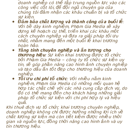
doanh nghiệp có thể tập trung nguồn lực vào các
công việc cốt lõi, để đội ngũ chuyên gia của
chúng tôi đảm nhận các khâu chuẩn bị và tổ chức
sự kiện.
Đảm bảo chất lượng và thành công của buổi lễ
:
Với bề dày kinh nghiệm, Phạm Gia Media sẽ xây
dựng kế hoạch cụ thể, triển khai các khâu một
cách chuyên nghiệp và đưa ra giải pháp tối ưu
nhất, nhằm mang đến một buổi lễ khai trương
hoàn hảo.
Tăng tính chuyên nghiệp và ấn tượng cho
thương hiệu
: Sự kiện khai trương được tổ chức
bởi Phạm Gia Media – công ty tổ chức sự kiện uy
tín, sẽ góp phần nâng cao hình ảnh chuyên nghiệp
và tạo dấu ấn tốt đẹp cho thương hiệu của doanh
nghiệp.
Tối ưu chi phí tổ chức
: Với nhiều năm kinh
nghiệm, Phạm Gia Media có những mối quan hệ
hợp tác chặt chẽ với các nhà cung cấp dịch vụ, do
đó có thể mang đến cho khách hàng những giải
pháp tổ chức sự kiện với chi phí hợp lý và hiệu
quả.
Khi thuê dịch vụ tổ chức khai trương chuyên nghiệp,
doanh nghiệp không chỉ được hưởng những lợi ích về
chất lượng sự kiện mà còn tiết kiệm được nhiều thời
gian và nguồn lực, đồng thời nâng cao hình ảnh và uy
tín thương hiệu.