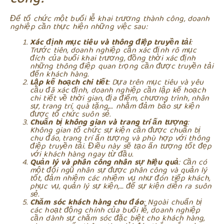
Để tổ chức một buổi lễ khai trương thành công, doanh
nghiệp cần thực hiện những việc sau:
Xác định mục tiêu và thông điệp truyền tải
:
Trước tiên, doanh nghiệp cần xác định rõ mục
đích của buổi khai trương, đồng thời xác định
những thông điệp quan trọng cần được truyền tải
đến khách hàng.
Lập kế hoạch chi tiết
: Dựa trên mục tiêu và yêu
cầu đã xác định, doanh nghiệp cần lập kế hoạch
chi tiết về thời gian, địa điểm, chương trình, nhân
sự, trang trí, quà tặng,… nhằm đảm bảo sự kiện
được tổ chức suôn sẻ.
Chuẩn bị không gian và trang trí ấn tượng
:
Không gian tổ chức sự kiện cần được chuẩn bị
chu đáo, trang trí ấn tượng và phù hợp với thông
điệp truyền tải. Điều này sẽ tạo ấn tượng tốt đẹp
với khách hàng ngay từ đầu.
Quản lý và phân công nhân sự hiệu quả
: Cần có
một đội ngũ nhân sự được phân công và quản lý
tốt, đảm nhiệm các nhiệm vụ như đón tiếp khách,
phục vụ, quản lý sự kiện,… để sự kiện diễn ra suôn
sẻ.
Chăm sóc khách hàng chu đáo
: Ngoài chuẩn bị
các hoạt động chính của buổi lễ, doanh nghiệp
cần dành sự chăm sóc đặc biệt cho khách hàng,