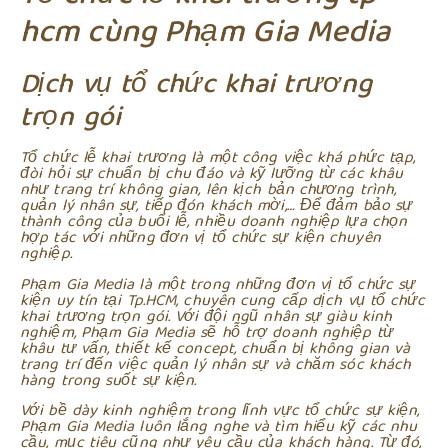
hcm cùng Phạm Gia Media
Dịch vụ tổ chức khai trương
trọn gói
Tổ chức lễ khai trương là một công việc khá phức tạp,
đòi hỏi sự chuẩn bị chu đáo và kỹ lưỡng từ các khâu
như trang trí không gian, lên kịch bản chương trình,
quản lý nhân sự, tiếp đón khách mời,… Để đảm bảo sự
thành công của buổi lễ, nhiều doanh nghiệp lựa chọn
hợp tác với những đơn vị tổ chức sự kiện chuyên
nghiệp.
Phạm Gia Media là một trong những đơn vị tổ chức sự
kiện uy tín tại Tp.HCM, chuyên cung cấp dịch vụ tổ chức
khai trương trọn gói. Với đội ngũ nhân sự giàu kinh
nghiệm, Phạm Gia Media sẽ hỗ trợ doanh nghiệp từ
khâu tư vấn, thiết kế concept, chuẩn bị không gian và
trang trí đến việc quản lý nhân sự và chăm sóc khách
hàng trong suốt sự kiện.
Với bề dày kinh nghiệm trong lĩnh vực tổ chức sự kiện,
Phạm Gia Media luôn lắng nghe và tìm hiểu kỹ các nhu
cầu, mục tiêu cũng như yêu cầu của khách hàng. Từ đó,