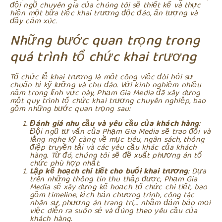
đội ngũ chuyên gia của chúng tôi sẽ thiết kế và thực
hiện một bữa tiệc khai trương độc đáo, ấn tượng và
đầy cảm xúc.
Những bước quan trọng trong
quá trình tổ chức khai trương
Tổ chức lễ khai trương là một công việc đòi hỏi sự
chuẩn bị kỹ lưỡng và chu đáo. Với kinh nghiệm nhiều
năm trong lĩnh vực này, Phạm Gia Media đã xây dựng
một quy trình tổ chức khai trương chuyên nghiệp, bao
gồm những bước quan trọng sau:
Đánh giá nhu cầu và yêu cầu của khách hàng
:
Đội ngũ tư vấn của Phạm Gia Media sẽ trao đổi và
lắng nghe kỹ càng về mục tiêu, ngân sách, thông
điệp truyền tải và các yêu cầu khác của khách
hàng. Từ đó, chúng tôi sẽ đề xuất phương án tổ
chức phù hợp nhất.
Lập kế hoạch chi tiết cho buổi khai trương
: Dựa
trên những thông tin thu thập được, Phạm Gia
Media sẽ xây dựng kế hoạch tổ chức chi tiết, bao
gồm timeline, kịch bản chương trình, công tác
nhân sự, phương án trang trí,… nhằm đảm bảo mọi
việc diễn ra suôn sẻ và đúng theo yêu cầu của
khách hàng.