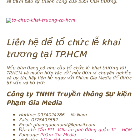
sẽ đảm bảo sự thành công của buổi khai trương.
Liên hệ để tổ chức lễ khai
trương tại TP.HCM
Nếu bạn đang có nhu cầu tổ chức lễ khai trương tại
TP.HCM và muốn hợp tác với một đơn vị chuyên nghiệp
và uy tín, hãy liên hệ ngay với Phạm Gia Media để được
tư vấn và hỗ trợ:
Công ty TNHH Truyền thông Sự kiện
Phạm Gia Media
Hotline: 0934024786 – Mr.Nam
Zalo: 0378493552
Email: phamquocnamt@gmail.com
Địa chỉ:
Căn E11- Villa an phú đông quận 12 – HCM
Fanpage:
Phạm Gia Media
Website:
https://phamgiamedia.vn