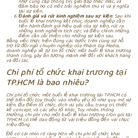
như cung cấp thông tin, giải đáp thắc mắc, và
đảm bảo họ có một trải nghiệm thú vị và ý nghĩa
tại sự kiện.
Đánh giá và rút kinh nghiệm sau sự kiện
: Sau khi
buổi lễ khai trương kết thúc, doanh nghiệp cần
tiến hành đánh giá hiệu quả của sự kiện, rút ra
những kinh nghiệm tích cực và điều chỉnh những
điểm cần cải thiện cho những sự kiện sau.
Bằng việc thực hiện đúng các bước trên cùng sự hỗ
trợ từ đội ngũ chuyên nghiệp của Phạm Gia Media,
doanh nghiệp sẽ tự tin tổ chức một buổi lễ khai trương
thành công, gây ấn tượng mạnh mẽ đối với khách hàng
và đối tác.
Chi phí tổ chức khai trương tại
TP.HCM là bao nhiêu?
Chi phí tổ chức một buổi lễ khai trương tại TP.HCM có
thể biến đổi tùy thuộc vào nhiều yếu tố như quy mô sự
kiện, địa điểm tổ chức, dịch vụ yêu cầu, trang trí, thiết
kế concept, và các yếu tố khác. Tuy nhiên, thông
thường, chi phí cho một buổi lễ khai trương trọn gói tại
TP.HCM có thể dao động từ vài triệu đồng đến vài chục
triệu đồng.
Để có cái nhìn rõ ràng hơn về chi phí tổ chức khai