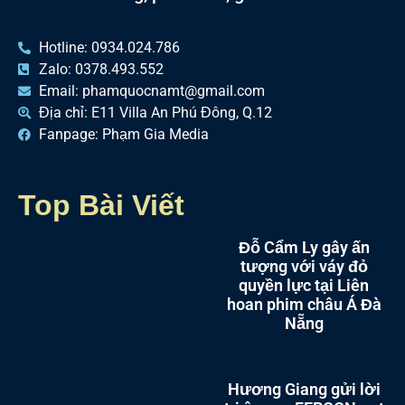
Hotline: 0934.024.786
Zalo: 0378.493.552
Email: phamquocnamt@gmail.com
Địa chỉ: E11 Villa An Phú Đông, Q.12
Fanpage: Phạm Gia Media
Top Bài Viết
Đỗ Cẩm Ly gây ấn
tượng với váy đỏ
quyền lực tại Liên
hoan phim châu Á Đà
Nẵng
Hương Giang gửi lời