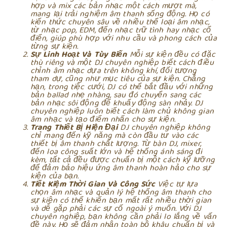
hợp và mix các bản nhạc một cách mượt mà,
mang lại trải nghiệm âm thanh sống động. Họ có
kiến thức chuyên sâu về nhiều thể loại âm nhạc,
từ nhạc pop, EDM, đến nhạc trữ tình hay nhạc cổ
điển, giúp phù hợp với nhu cầu và phong cách của
từng sự kiện.
Sự Linh Hoạt Và Tùy Biến
Mỗi sự kiện đều có đặc
thù riêng và một DJ chuyên nghiệp biết cách điều
chỉnh âm nhạc dựa trên không khí, đối tượng
tham dự, cũng như mục tiêu của sự kiện. Chẳng
hạn, trong tiệc cưới, DJ có thể bắt đầu với những
bản ballad nhẹ nhàng, sau đó chuyển sang các
bản nhạc sôi động để khuấy động sàn nhảy. DJ
chuyên nghiệp luôn biết cách làm chủ không gian
âm nhạc và tạo điểm nhấn cho sự kiện.
Trang Thiết Bị Hiện Đại
DJ chuyên nghiệp không
chỉ mang đến kỹ năng mà còn đầu tư vào các
thiết bị âm thanh chất lượng. Từ bàn DJ, mixer,
đến loa công suất lớn và hệ thống ánh sáng đi
kèm, tất cả đều được chuẩn bị một cách kỹ lưỡng
để đảm bảo hiệu ứng âm thanh hoàn hảo cho sự
kiện của bạn.
Tiết Kiệm Thời Gian Và Công Sức
Việc tự lựa
chọn âm nhạc và quản lý hệ thống âm thanh cho
sự kiện có thể khiến bạn mất rất nhiều thời gian
và dễ gặp phải các sự cố ngoài ý muốn. Với DJ
chuyên nghiệp, bạn không cần phải lo lắng về vấn
đề này. Họ sẽ đảm nhận toàn bộ khâu chuẩn bị và