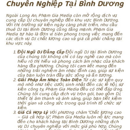
Chuyên Nghiệp Tại Bình Dương
Ngoài Long An, Phạm Gia Media còn mở rộng dịch vụ
cung cấp DJ chuyên nghiệp đến khu vực Bình Dương.
Với thị trường sự kiện ngày càng phát triển, nhu cầu
thuê DJ tại Bình Dương cũng tăng mạnh. Phạm Gia
Media tự hào là đơn vị tiên phong trong việc mang đến
các dịch vụ DJ chất lượng cao và giá cả phải chăng tại
khu vực này.
Đội Ngũ DJ Đẳng Cấp
Đội ngũ DJ tại Bình Dương
của chúng tôi không chỉ có tay nghề cao mà còn
hiểu rõ thị hiếu và phong cách âm nhạc của khách
hàng địa phương. Chúng tôi cam kết mang đến
những trải nghiệm âm nhạc đỉnh cao, giúp sự kiện
của bạn luôn tràn đầy sức sống và ấn tượng.
Giải Pháp Âm Nhạc Toàn Diện
Từ các sự kiện quy
mô nhỏ như tiệc cưới, sinh nhật đến các lễ hội, sự
kiện công ty, Phạm Gia Media đều có thể đáp ứng.
Chúng tôi cung cấp dịch vụ trọn gói, bao gồm DJ,
thiết bị âm thanh và ánh sáng, giúp bạn tiết kiệm
thời gian và công sức trong quá trình tổ chức sự
kiện.
Giá Cả Hợp Lý
Với phương châm “Chất lượng cao
– Giá cả hợp lý”, Phạm Gia Media luôn nỗ lực mang
đến cho khách hàng tại Bình Dương những dịch
vụ DJ chuyên nghiệp với mức giá phù hợp. Chúng