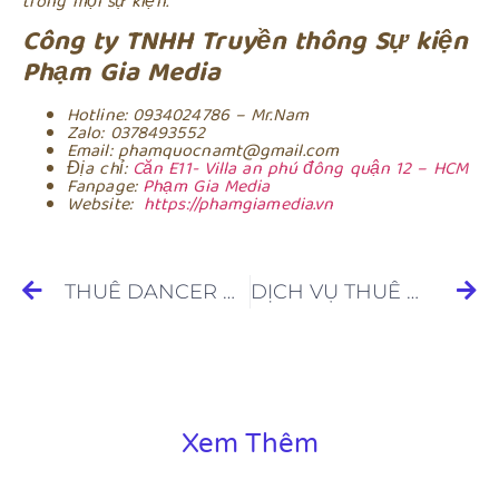
trong mọi sự kiện.
Công ty TNHH Truyền thông Sự kiện
Phạm Gia Media
Hotline: 0934024786 – Mr.Nam
Zalo: 0378493552
Email: phamquocnamt@gmail.com
Địa chỉ:
Căn E11- Villa an phú đông quận 12 – HCM
Fanpage:
Phạm Gia Media
Website:
https://phamgiamedia.vn
THUÊ DANCER CHUYÊN NGHIỆP TẠI TIỀN GIANG
DỊCH VỤ THUÊ DANCER CHUYÊN NGHIỆP TẠI LONG AN
Xem Thêm