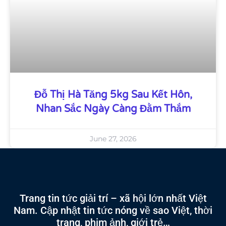
Đỗ Thị Hà Tăng 5kg Sau Kết Hôn,
Nhan Sắc Ngày Càng Đằm Thắm
June 27, 2026
Trang tin tức giải trí – xã hội lớn nhất Việt
Nam. Cập nhật tin tức nóng về sao Việt, thời
trang, phim ảnh, giới trẻ…