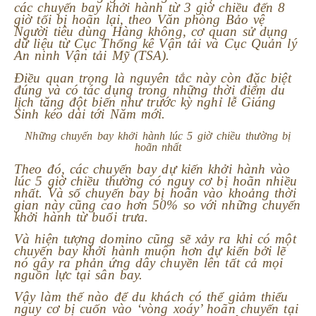
các chuyến bay khởi hành từ 3 giờ chiều đến 8
giờ tối bị hoãn lại, theo Văn phòng Bảo vệ
Người tiêu dùng Hàng không, cơ quan sử dụng
dữ liệu từ Cục Thống kê Vận tải và Cục Quản lý
An ninh Vận tải Mỹ (TSA).
Điều quan trọng là nguyên tắc này còn đặc biệt
đúng và có tác dụng trong những thời điểm du
lịch tăng đột biến như trước kỳ nghỉ lễ Giáng
Sinh kéo dài tới Năm mới.
Những chuyến bay khởi hành lúc 5 giờ chiều thường bị
hoãn nhất
Theo đó, các chuyến bay dự kiến khởi hành vào
lúc 5 giờ chiều thường có nguy cơ bị hoãn nhiều
nhất. Và số chuyến bay bị hoãn vào khoảng thời
gian này cũng cao hơn 50% so với những chuyến
khởi hành từ buổi trưa.
Và hiện tượng domino cũng sẽ xảy ra khi có một
chuyến bay khởi hành muộn hơn dự kiến bởi lẽ
nó gây ra phản ứng dây chuyền lên tất cả mọi
nguồn lực tại sân bay.
Vậy làm thế nào để du khách có thể giảm thiểu
nguy cơ bị cuốn vào ‘vòng xoáy’ hoãn chuyến tại