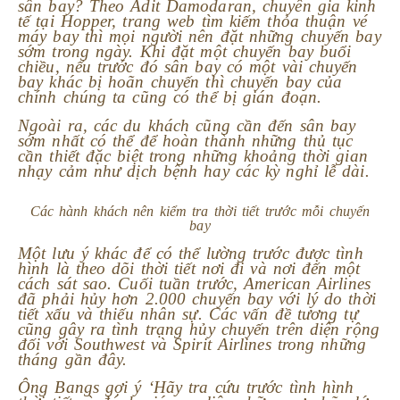
sân bay? Theo Adit Damodaran, chuyên gia kinh
tế tại Hopper, trang web tìm kiếm thỏa thuận vé
máy bay thì mọi người nên đặt những chuyến bay
sớm trong ngày. Khi đặt một chuyến bay buổi
chiều, nếu trước đó sân bay có một vài chuyến
bay khác bị hoãn chuyến thì chuyến bay của
chính chúng ta cũng có thể bị gián đoạn.
Ngoài ra, các du khách cũng cần đến sân bay
sớm nhất có thể để hoàn thành những thủ tục
cần thiết đặc biệt trong những khoảng thời gian
nhạy cảm như dịch bệnh hay các kỳ nghỉ lễ dài.
Các hành khách nên kiểm tra thời tiết trước mỗi chuyến
bay
Một lưu ý khác để có thể lường trước được tình
hình là theo dõi thời tiết nơi đi và nơi đến một
cách sát sao. Cuối tuần trước, American Airlines
đã phải hủy hơn 2.000 chuyến bay với lý do thời
tiết xấu và thiếu nhân sự. Các vấn đề tương tự
cũng gây ra tình trạng hủy chuyến trên diện rộng
đối với Southwest và Spirit Airlines trong những
tháng gần đây.
Ông Bangs gợi ý ‘Hãy tra cứu trước tình hình