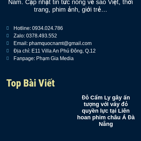
Nam. Cập nhật tin tức nóng về sao Việt, thời
trang, phim ảnh, giới trẻ…
Hotline: 0934.024.786
Zalo: 0378.493.552
Email: phamquocnamt@gmail.com
Địa chỉ: E11 Villa An Phú Đông, Q.12
Fanpage: Phạm Gia Media
Top Bài Viết
Đỗ Cẩm Ly gây ấn
tượng với váy đỏ
quyền lực tại Liên
hoan phim châu Á Đà
Nẵng