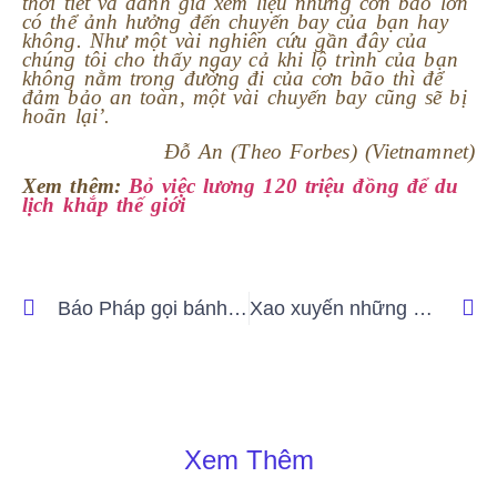
thời tiết và đánh giá xem liệu những cơn bão lớn
có thể ảnh hưởng đến chuyến bay của bạn hay
không. Như một vài nghiên cứu gần đây của
chúng tôi cho thấy ngay cả khi lộ trình của bạn
không nằm trong đường đi của cơn bão thì để
đảm bảo an toàn, một vài chuyến bay cũng sẽ bị
hoãn lại’.
Đỗ An (Theo Forbes) (Vietnamnet)
Xem thêm:
Bỏ việc lương 120 triệu đồng để du
lịch khắp thế giới
Báo Pháp gọi bánh mì Việt Nam là “đối thủ đáng gờm” của hamburger Mỹ
Xao xuyến những mùa hoa ở Hà Lan qua lăng kính của cô gái Việt
Xem Thêm