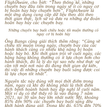
FlightAware, cho biết: “Theo thống kê, những
chuyến bay đầu tiên trong ngày sẽ ít có nguy cơ
bị hoãn hay hủy chuyến hơn”. FlightAware là
một ứng dụng cung cấp dữ liệu theo dõi theo
thời gian thực, lịch sử và đưa ra những dự đoán
hoãn hay hủy các chuyến bay.
Những chuyến bay buổi chiều hoặc tối muộn thường có
nguy cơ bị hoãn hủy
Ông Bangs cũng giải thích thêm rằng: “Càng về
chiều tối muộn trong ngày, chuyến bay của các
hành khách càng có nhiều khả năng bị hoãn
hoặc hủy bỏ. Khi thời gian trôi về cuối ngày, các
hãng hàng không thường có ít lựa chọn hơn cho
hành khách, đó là lý do tại sao nếu như thực sự
cần tới một nơi nào đó đúng thời gian dự kiến,
thì việc đi những chuyến bay buổi sáng được coi
là lựa chọn tốt nhất”.
Nguyên tắc này đúng với mọi thời điểm trong
năm, ngay cả khi đó không phải là thời điểm
dịch bệnh hoành hành hay dịp nghỉ lễ cuối năm.
Một ví dụ có thể thấy rõ là vào tháng 7 năm
2021, tại 30 sân bay lớn nhất nước Mỹ, khoảng
85% đến 90% các chuyến bay buổi sáng đều
khởi hành đúng giờ. Trong khi đó, 65% đến 70%