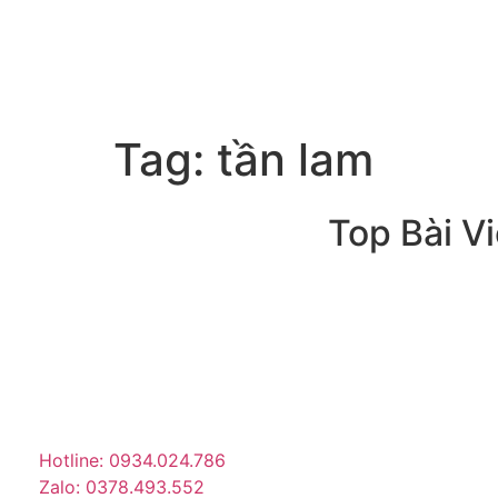
Tag:
tần lam
Top Bài Vi
Trang tin tức giải trí – xã hội
lớn nhất Việt Nam. Cập nhật
tin tức nóng về sao Việt,
thời trang, phim ảnh, giới
trẻ…
Hotline: 0934.024.786
Zalo: 0378.493.552