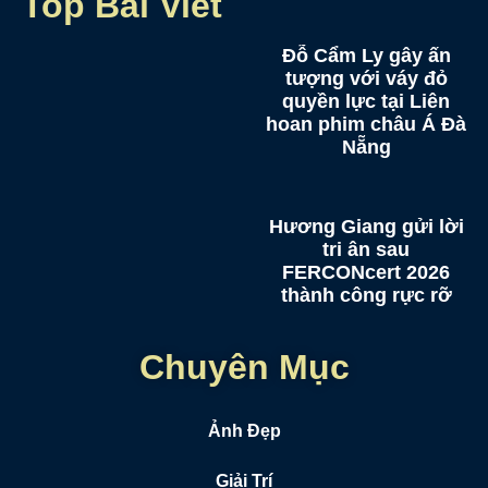
Top Bài Viết
Đỗ Cẩm Ly gây ấn
tượng với váy đỏ
quyền lực tại Liên
hoan phim châu Á Đà
Nẵng
Hương Giang gửi lời
tri ân sau
FERCONcert 2026
thành công rực rỡ
Chuyên Mục
Ảnh Đẹp
Giải Trí