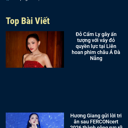
Top Bài Viết
Đỗ Cẩm Ly gây ấn
tượng với váy đỏ
quyền lực tại Liên
hoan phim châu Á Đà
Nẵng
Hương Giang gửi lời tri
ân sau FERCONcert
2026 thành công rực rỡ