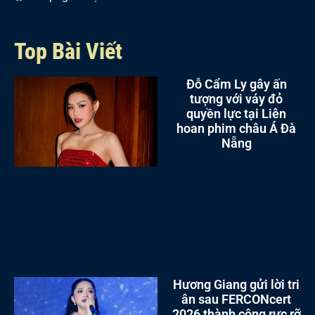
Top Bài Viết
Đỗ Cẩm Ly gây ấn
tượng với váy đỏ
quyền lực tại Liên
hoan phim châu Á Đà
Nẵng
Hương Giang gửi lời tri
ân sau FERCONcert
2026 thành công rực rỡ