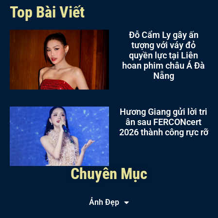
Top Bài Viết
Đỗ Cẩm Ly gây ấn
tượng với váy đỏ
quyền lực tại Liên
hoan phim châu Á Đà
Nẵng
Hương Giang gửi lời tri
ân sau FERCONcert
2026 thành công rực rỡ
Chuyên Mục
Ảnh Đẹp