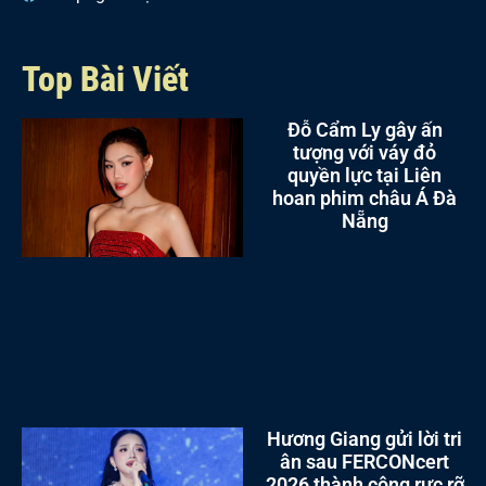
Top Bài Viết
Đỗ Cẩm Ly gây ấn
tượng với váy đỏ
quyền lực tại Liên
hoan phim châu Á Đà
Nẵng
Hương Giang gửi lời tri
ân sau FERCONcert
2026 thành công rực rỡ