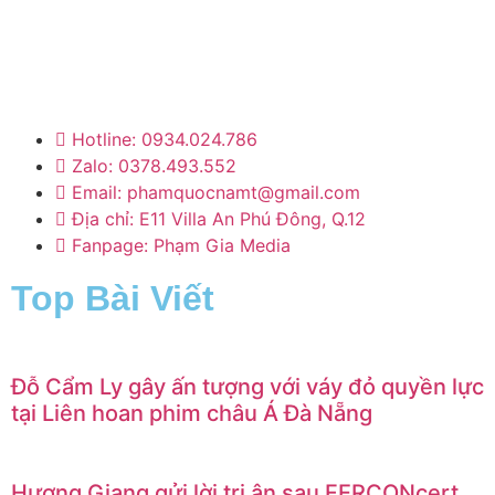
Trang tin tức giải trí – xã hội lớn nhất Việt
Nam. Cập nhật tin tức nóng về sao Việt, thời
trang, phim ảnh, giới trẻ…
Hotline: 0934.024.786
Zalo: 0378.493.552
Email: phamquocnamt@gmail.com
Địa chỉ: E11 Villa An Phú Đông, Q.12
Fanpage: Phạm Gia Media
Top Bài Viết
Đỗ Cẩm Ly gây ấn tượng với váy đỏ quyền lực
tại Liên hoan phim châu Á Đà Nẵng
Hương Giang gửi lời tri ân sau FERCONcert