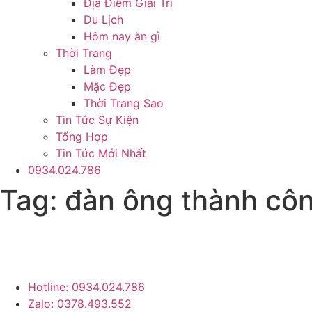
Địa Điểm Giải Trí
Du Lịch
Hôm nay ăn gì
Thời Trang
Làm Đẹp
Mặc Đẹp
Thời Trang Sao
Tin Tức Sự Kiện
Tổng Hợp
Tin Tức Mới Nhất
0934.024.786
Tag:
đàn ông thành cô
Trang tin tức giải trí – xã hội l
Hotline: 0934.024.786
Zalo: 0378.493.552