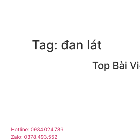
Tag:
đan lát
Top Bài Vi
Trang tin tức giải trí – xã hội
lớn nhất Việt Nam. Cập nhật
tin tức nóng về sao Việt,
thời trang, phim ảnh, giới
trẻ…
Hotline: 0934.024.786
Zalo: 0378.493.552