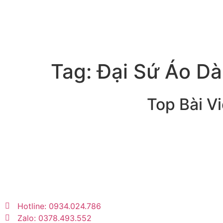
Tag:
Đại Sứ Áo Dà
Top Bài Vi
Trang tin tức giải trí – xã hội
lớn nhất Việt Nam. Cập nhật
tin tức nóng về sao Việt,
thời trang, phim ảnh, giới
trẻ…
Hotline: 0934.024.786
Zalo: 0378.493.552