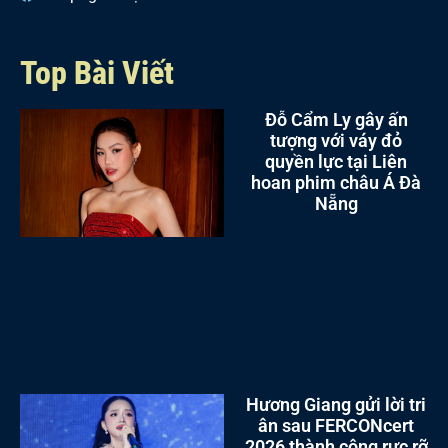
Top Bài Viết
Đỗ Cẩm Ly gây ấn
tượng với váy đỏ
quyền lực tại Liên
hoan phim châu Á Đà
Nẵng
Hương Giang gửi lời tri
ân sau FERCONcert
2026 thành công rực rỡ