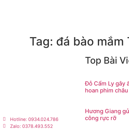
Tag:
đá bào mắm 
Top Bài Vi
Trang tin tức giải trí – xã hội
lớn nhất Việt Nam. Cập nhật
Đỗ Cẩm Ly gây ấ
tin tức nóng về sao Việt,
hoan phim châu
thời trang, phim ảnh, giới
trẻ…
Hương Giang gửi
công rực rỡ
Hotline: 0934.024.786
Zalo: 0378.493.552