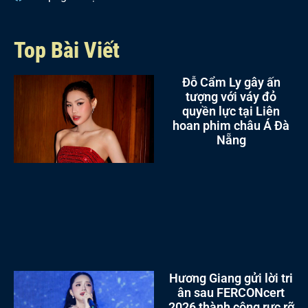
Top Bài Viết
Đỗ Cẩm Ly gây ấn
tượng với váy đỏ
quyền lực tại Liên
hoan phim châu Á Đà
Nẵng
Hương Giang gửi lời tri
ân sau FERCONcert
2026 thành công rực rỡ