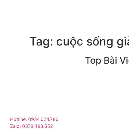
Tag:
cuộc sống già
Top Bài Vi
Trang tin tức giải trí – xã hội
lớn nhất Việt Nam. Cập nhật
tin tức nóng về sao Việt,
thời trang, phim ảnh, giới
trẻ…
Hotline: 0934.024.786
Zalo: 0378.493.552