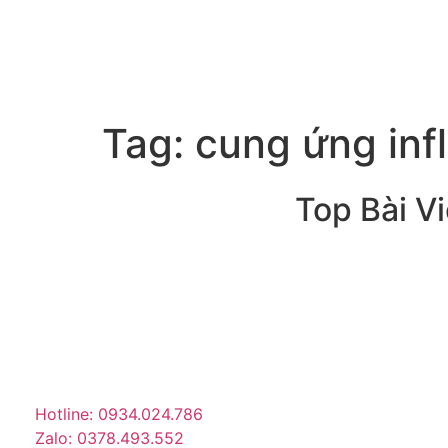
Tag:
cung ứng inf
Top Bài Vi
Trang tin tức giải trí – xã hội
lớn nhất Việt Nam. Cập nhật
tin tức nóng về sao Việt,
thời trang, phim ảnh, giới
trẻ…
Hotline: 0934.024.786
Zalo: 0378.493.552