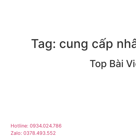
Tag:
cung cấp nh
Top Bài Vi
Trang tin tức giải trí – xã hội
lớn nhất Việt Nam. Cập nhật
tin tức nóng về sao Việt,
thời trang, phim ảnh, giới
trẻ…
Hotline: 0934.024.786
Zalo: 0378.493.552