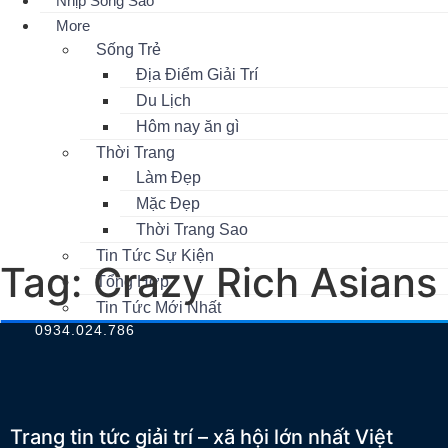
Nhịp Sống Sao
More
Sống Trẻ
Địa Điểm Giải Trí
Du Lịch
Hôm nay ăn gì
Thời Trang
Làm Đẹp
Mặc Đẹp
Thời Trang Sao
Tin Tức Sự Kiện
Tag:
Crazy Rich Asians
Tổng Hợp
Tin Tức Mới Nhất
0934.024.786
Trang tin tức giải trí – xã hội lớn nhất Việt