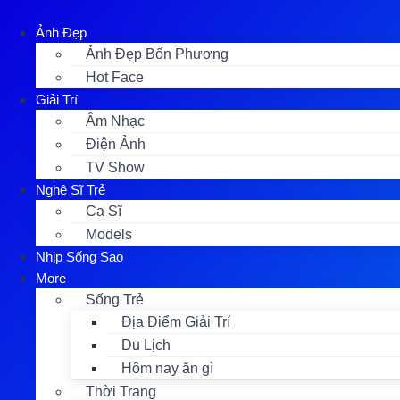
Skip
to
Ảnh Đẹp
content
Ảnh Đẹp Bốn Phương
Hot Face
Giải Trí
Âm Nhạc
Điện Ảnh
TV Show
Nghệ Sĩ Trẻ
Ca Sĩ
Models
Nhịp Sống Sao
More
Sống Trẻ
Địa Điểm Giải Trí
Du Lịch
Hôm nay ăn gì
Thời Trang