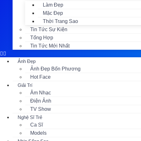
Làm Đẹp
Mặc Đẹp
Thời Trang Sao
Tin Tức Sự Kiện
Tổng Hợp
Tin Tức Mới Nhất
Ảnh Đẹp
Ảnh Đẹp Bốn Phương
Hot Face
Giải Trí
Âm Nhạc
Điện Ảnh
TV Show
Nghệ Sĩ Trẻ
Ca Sĩ
Models