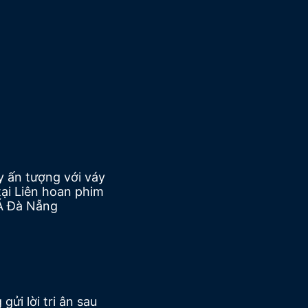
 ấn tượng với váy
tại Liên hoan phim
Á Đà Nẵng
ửi lời tri ân sau