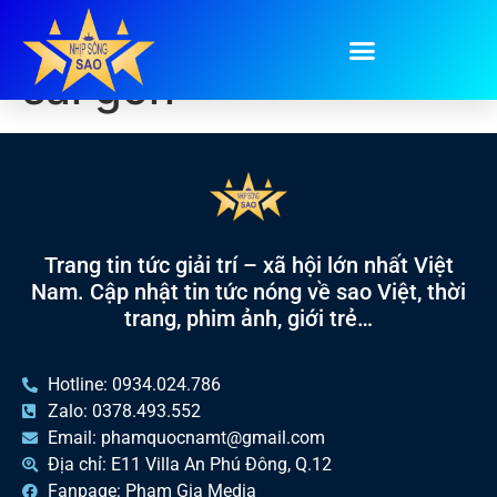
Tag:
cơm gà xối mỡ
sài gòn
Trang tin tức giải trí – xã hội lớn nhất Việt
Nam. Cập nhật tin tức nóng về sao Việt, thời
trang, phim ảnh, giới trẻ…
Hotline: 0934.024.786
Zalo: 0378.493.552
Email: phamquocnamt@gmail.com
Địa chỉ: E11 Villa An Phú Đông, Q.12
Fanpage: Phạm Gia Media