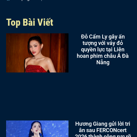
Top Bài Viết
Đỗ Cẩm Ly gây ấn
tượng với váy đỏ
quyền lực tại Liên
hoan phim châu Á Đà
Nẵng
Hương Giang gửi lời tri
ân sau FERCONcert
2026 thành công rực rỡ