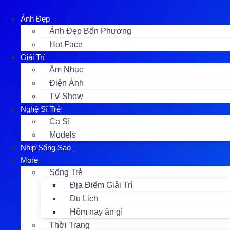
Skip
to
Ảnh Đẹp
content
Ảnh Đẹp Bốn Phương
Hot Face
Giải Trí
Âm Nhạc
Điện Ảnh
TV Show
Nghệ Sĩ Trẻ
Ca Sĩ
Models
Nhịp Sống Sao
More
Sống Trẻ
Địa Điểm Giải Trí
Du Lịch
Hôm nay ăn gì
Thời Trang