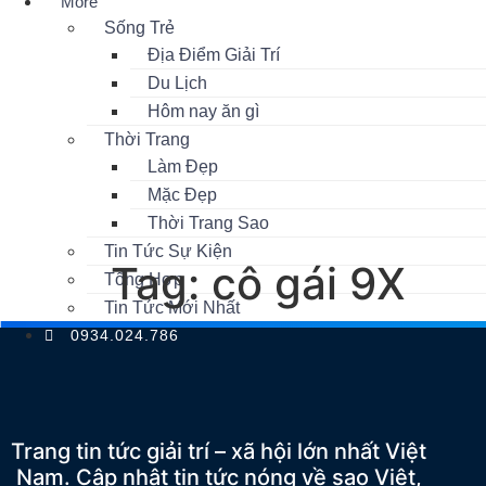
More
Sống Trẻ
Địa Điểm Giải Trí
Du Lịch
Hôm nay ăn gì
Thời Trang
Làm Đẹp
Mặc Đẹp
Thời Trang Sao
Tin Tức Sự Kiện
Tag:
cô gái 9X
Tổng Hợp
Tin Tức Mới Nhất
0934.024.786
Trang tin tức giải trí – xã hội lớn nhất Việt
Nam. Cập nhật tin tức nóng về sao Việt,