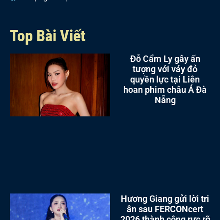
Top Bài Viết
Đỗ Cẩm Ly gây ấn
tượng với váy đỏ
quyền lực tại Liên
hoan phim châu Á Đà
Nẵng
Hương Giang gửi lời tri
ân sau FERCONcert
2026 thành công rực rỡ