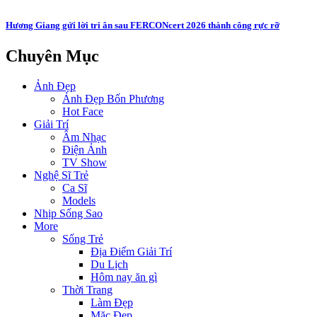
Hương Giang gửi lời tri ân sau FERCONcert 2026 thành công rực rỡ
Chuyên Mục
Ảnh Đẹp
Ảnh Đẹp Bốn Phương
Hot Face
Giải Trí
Âm Nhạc
Điện Ảnh
TV Show
Nghệ Sĩ Trẻ
Ca Sĩ
Models
Nhịp Sống Sao
More
Sống Trẻ
Địa Điểm Giải Trí
Du Lịch
Hôm nay ăn gì
Thời Trang
Làm Đẹp
Mặc Đẹp