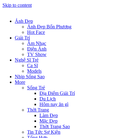
Skip to content
Ảnh Đẹp
Ảnh Đẹp Bốn Phương
Hot Face
Giải Trí
Âm Nhạc
Điện Ảnh
TV Show
Nghệ Sĩ Trẻ
Ca Sĩ
Models
Nhịp Sống Sao
More
Sống Trẻ
Địa Điểm Giải Trí
Du Lịch
Hôm nay ăn gì
Thời Trang
Làm Đẹp
Mặc Đẹp
Thời Trang Sao
Tin Tức Sự Kiện
Tổng Hợp