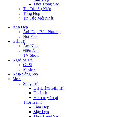
Thời Trang Sao
Tin Tức Sự Kiện
Tổng Hợp
Tin Tức Mới Nhất
Ảnh Đẹp
Ảnh Đẹp Bốn Phương
Hot Face
Giải Trí
Âm Nhạc
Điện Ảnh
TV Show
Nghệ Sĩ Trẻ
Ca Sĩ
Models
Nhịp Sống Sao
More
Sống Trẻ
Địa Điểm Giải Trí
Du Lịch
Hôm nay ăn gì
Thời Trang
Làm Đẹp
Mặc Đẹp
Thời Trang Sao