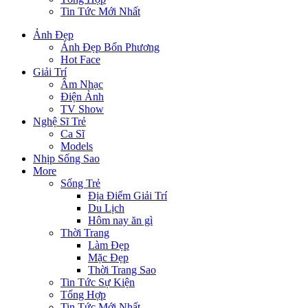
Tin Tức Mới Nhất
Ảnh Đẹp
Ảnh Đẹp Bốn Phương
Hot Face
Giải Trí
Âm Nhạc
Điện Ảnh
TV Show
Nghệ Sĩ Trẻ
Ca Sĩ
Models
Nhịp Sống Sao
More
Sống Trẻ
Địa Điểm Giải Trí
Du Lịch
Hôm nay ăn gì
Thời Trang
Làm Đẹp
Mặc Đẹp
Thời Trang Sao
Tin Tức Sự Kiện
Tổng Hợp
Tin Tức Mới Nhất