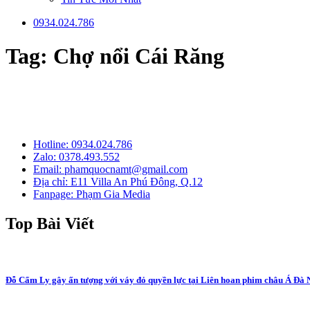
0934.024.786
Tag:
Chợ nổi Cái Răng
Trang tin tức giả
Hotline: 0934.024.786
Zalo: 0378.493.552
Email: phamquocnamt@gmail.com
Địa chỉ: E11 Villa An Phú Đông, Q.12
Fanpage: Phạm Gia Media
Top Bài Viết
Đỗ Cẩm Ly gây ấn tượng với váy đỏ quyền lực tại Liên hoan phim châu Á Đà