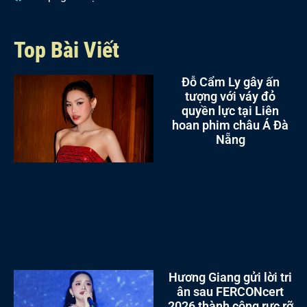
Top Bài Viết
Đỗ Cẩm Ly gây ấn
tượng với váy đỏ
quyền lực tại Liên
hoan phim châu Á Đà
Nẵng
Hương Giang gửi lời tri
ân sau FERCONcert
2026 thành công rực rỡ