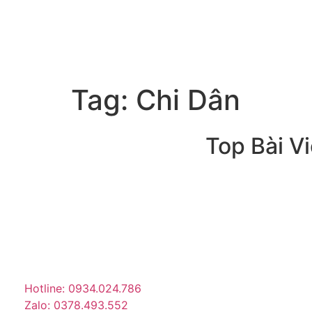
Tag:
Chi Dân
Top Bài Vi
Trang tin tức giải trí – xã hội
lớn nhất Việt Nam. Cập nhật
tin tức nóng về sao Việt,
thời trang, phim ảnh, giới
trẻ…
Hotline: 0934.024.786
Zalo: 0378.493.552