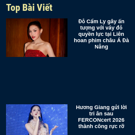
Top Bài Viết
Đỗ Cẩm Ly gây ấn
tượng với váy đỏ
quyền lực tại Liên
hoan phim châu Á Đà
Nẵng
Hương Giang gửi lời
tri ân sau
FERCONcert 2026
thành công rực rỡ