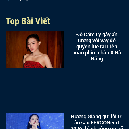
Top Bài Viết
Đỗ Cẩm Ly gây ấn
tượng với váy đỏ
quyền lực tại Liên
hoan phim châu Á Đà
Nẵng
Hương Giang gửi lời tri
ân sau FERCONcert
2026 thành công rực rỡ