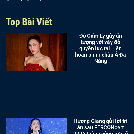
Top Bài Viết
Đỗ Cẩm Ly gây ấn
tượng với váy đỏ
quyền lực tại Liên
hoan phim châu Á Đà
Nẵng
Hương Giang gửi lời tri
ân sau FERCONcert
2026 thành công rực rỡ