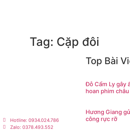
Tag:
Cặp đôi
Top Bài Vi
Trang tin tức giải trí – xã hội
lớn nhất Việt Nam. Cập nhật
Đỗ Cẩm Ly gây ấ
tin tức nóng về sao Việt,
hoan phim châu
thời trang, phim ảnh, giới
trẻ…
Hương Giang gửi
công rực rỡ
Hotline: 0934.024.786
Zalo: 0378.493.552