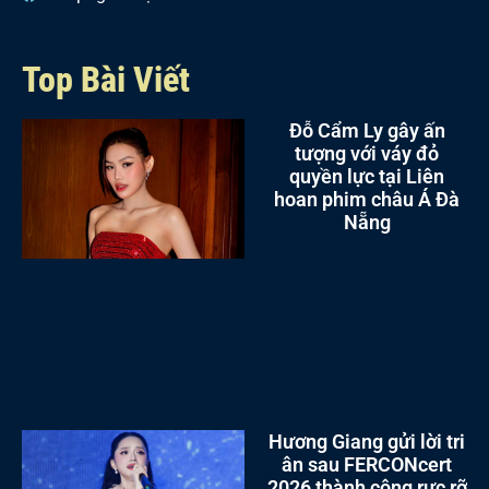
Top Bài Viết
Đỗ Cẩm Ly gây ấn
tượng với váy đỏ
quyền lực tại Liên
hoan phim châu Á Đà
Nẵng
Hương Giang gửi lời tri
ân sau FERCONcert
2026 thành công rực rỡ