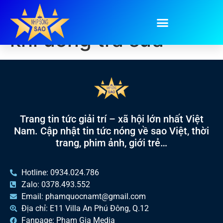
Tag:
các kiểu người
khi uống trà sữa
Trang tin tức giải trí – xã hội lớn nhất Việt
Nam. Cập nhật tin tức nóng về sao Việt, thời
trang, phim ảnh, giới trẻ…
Hotline: 0934.024.786
Zalo: 0378.493.552
Email: phamquocnamt@gmail.com
Địa chỉ: E11 Villa An Phú Đông, Q.12
Fanpage: Phạm Gia Media