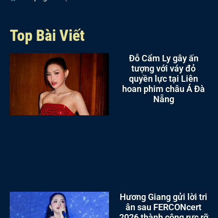
Top Bài Viết
Đỗ Cẩm Ly gây ấn
tượng với váy đỏ
quyền lực tại Liên
hoan phim châu Á Đà
Nẵng
Hương Giang gửi lời tri
ân sau FERCONcert
2026 thành công rực rỡ