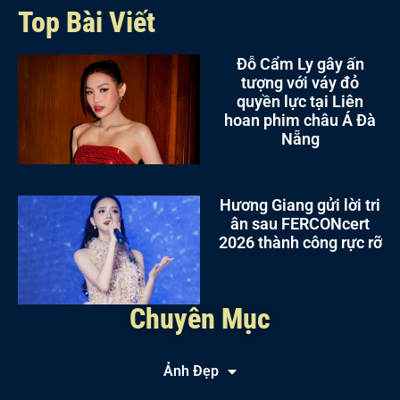
Top Bài Viết
Đỗ Cẩm Ly gây ấn
tượng với váy đỏ
quyền lực tại Liên
hoan phim châu Á Đà
Nẵng
Hương Giang gửi lời tri
ân sau FERCONcert
2026 thành công rực rỡ
Chuyên Mục
Ảnh Đẹp