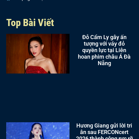
Top Bài Viết
Đỗ Cẩm Ly gây ấn
tượng với váy đỏ
quyền lực tại Liên
hoan phim châu Á Đà
Nẵng
Hương Giang gửi lời tri
ân sau FERCONcert
2026 thành công rực rỡ