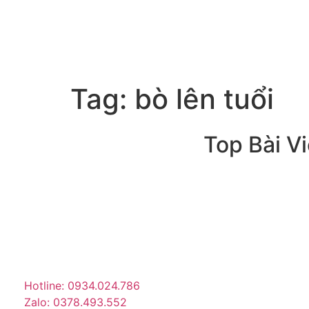
Tag:
bò lên tuổi
Top Bài Vi
Trang tin tức giải trí – xã hội
lớn nhất Việt Nam. Cập nhật
tin tức nóng về sao Việt,
thời trang, phim ảnh, giới
trẻ…
Hotline: 0934.024.786
Zalo: 0378.493.552