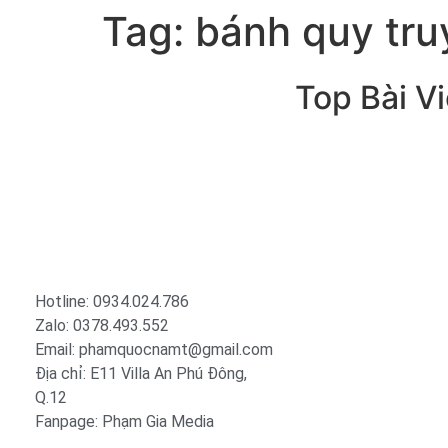
Tag:
bánh quy tru
Top Bài Vi
Trang tin tức giải trí – xã hội
lớn nhất Việt Nam. Cập nhật
tin tức nóng về sao Việt,
thời trang, phim ảnh, giới
trẻ…
Hotline: 0934.024.786
Zalo: 0378.493.552
Email: phamquocnamt@gmail.com
Địa chỉ: E11 Villa An Phú Đông,
Q.12
Fanpage: Phạm Gia Media