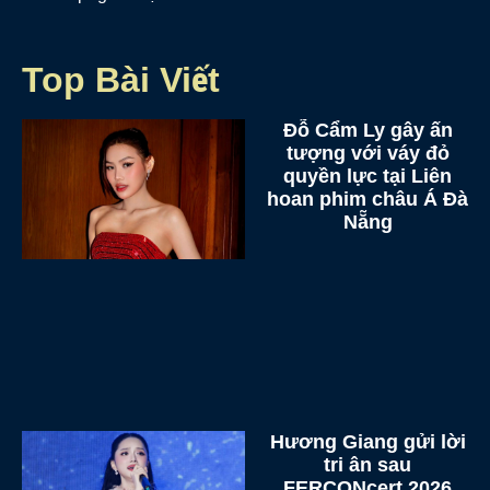
Top Bài Viết
Đỗ Cẩm Ly gây ấn
tượng với váy đỏ
quyền lực tại Liên
hoan phim châu Á Đà
Nẵng
Hương Giang gửi lời
tri ân sau
FERCONcert 2026