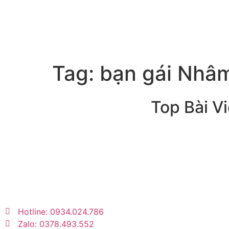
Tag:
bạn gái Nhâ
Top Bài Vi
Trang tin tức giải trí – xã hội
lớn nhất Việt Nam. Cập nhật
tin tức nóng về sao Việt,
thời trang, phim ảnh, giới
trẻ…
Hotline: 0934.024.786
Zalo: 0378.493.552