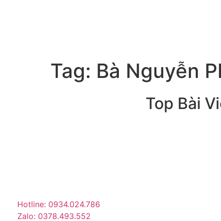
Tag:
Bà Nguyễn P
Top Bài Vi
Trang tin tức giải trí – xã hội
lớn nhất Việt Nam. Cập nhật
tin tức nóng về sao Việt,
thời trang, phim ảnh, giới
trẻ…
Hotline: 0934.024.786
Zalo: 0378.493.552