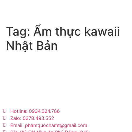
Tag:
Ẩm thực kawaii
Nhật Bản
Trang tin tức giải trí – xã hội lớn nhất Việt
Nam. Cập nhật tin tức nóng về sao Việt, thời
trang, phim ảnh, giới trẻ…
Hotline: 0934.024.786
Zalo: 0378.493.552
Email: phamquocnamt@gmail.com