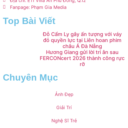
Địa chỉ: E11 Villa An Phú Đông, Q.12
Fanpage: Phạm Gia Media
Top Bài Viết
Đỗ Cẩm Ly gây ấn tượng với váy
đỏ quyền lực tại Liên hoan phim
châu Á Đà Nẵng
Hương Giang gửi lời tri ân sau
FERCONcert 2026 thành công rực
rỡ
Chuyên Mục
Ảnh Đẹp
Giải Trí
Nghệ Sĩ Trẻ