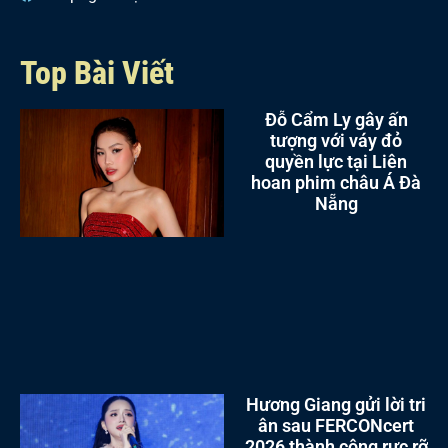
Top Bài Viết
Đỗ Cẩm Ly gây ấn
tượng với váy đỏ
quyền lực tại Liên
hoan phim châu Á Đà
Nẵng
Hương Giang gửi lời tri
ân sau FERCONcert
2026 thành công rực rỡ