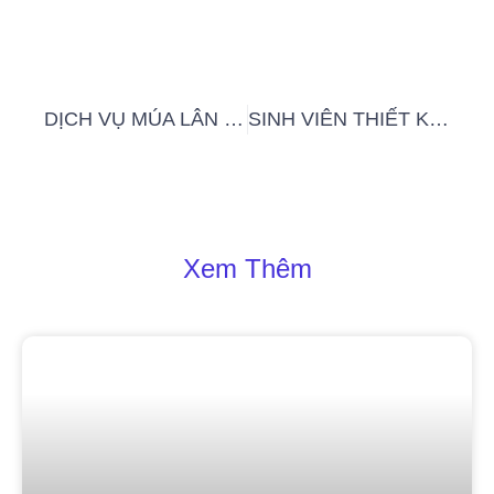
DỊCH VỤ MÚA LÂN SƯ RỒNG
SINH VIÊN THIẾT KẾ THỜI TRANG TRƯỜNG ĐẠI HỌC CÔNG NGHIỆP TP HCM THỬ SỨC VỚI SỰ KIỆN LỚN
Xem Thêm