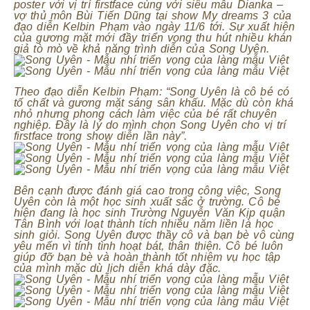
poster với vị trí firstface cùng với siêu mẫu Dianka –
vợ thủ môn Bùi Tiến Dũng tại show My dreams 3 của
đạo diễn Kelbin Phạm vào ngày 11/6 tới. Sự xuất hiện
của gương mặt mới đầy triển vọng thu hút nhiều khán
giả tò mò về khả năng trình diễn của Song Uyên.
Theo đạo diễn Kelbin Phạm: “Song Uyên là cô bé có
tố chất và gương mặt sáng sân khấu. Mặc dù còn khá
nhỏ nhưng phong cách làm việc của bé rất chuyên
nghiệp. Đây là lý do mình chọn Song Uyên cho vị trí
firstface trong show diễn lần này”.
Bên cạnh được đánh giá cao trong công việc, Song
Uyên còn là một học sinh xuất sắc ở trường. Cô bé
hiện đang là học sinh Trường Nguyễn Văn Kịp quận
Tân Bình với loạt thành tích nhiều năm liền là học
sinh giỏi. Song Uyên được thầy cô và bạn bè vô cùng
yêu mến vì tính tình hoạt bát, thân thiện. Cô bé luôn
giúp đỡ bạn bè và hoàn thành tốt nhiệm vụ học tập
của mình mặc dù lịch diễn khá dày đặc.