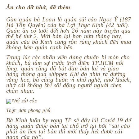
Ăn cho đỡ nhớ, đỡ thèm
Gần quán bà Loan là quán sủi cảo Ngọc Ý (187
Hà Tôn Quyền) của bà Lợi Thục Kinh (42 tuổi).
Quán ăn có tuổi đời hơn 26 năm này truyền qua
thế hệ thứ 2. Mới bán lại hơn nửa tháng nay,
quán của bà Kinh cũng rộn ràng khách đến mua
không kém quán cạnh bên.
Trong lúc các nhân viên đang chuẩn bị món cho
khách, bà tâm sự trước thời điểm TP.HCM nới
lỏng, quán cũng đã bắt đầu bán lại và giao
hàng thông qua shipper. Khi đó nhìn ra đường
vắng hoe, bà cũng buồn vì nhớ nghề, nhớ khách,
nhớ cái không khí sôi động người người chen
chân nhau.
Thực đơn phong phú
Bà Kinh luôn hy vọng TP sẽ đẩy lùi Covid-19 để
hàng quán được bán tại chỗ trở lại bởi “sủi cảo
phải ăn liền tại bàn thì mới thấy hết được cái
ngon của nó”.