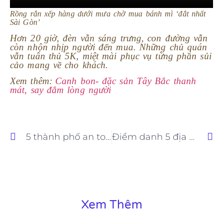
Rồng rắn xếp hàng dưới mưa chờ mua bánh mì ‘đắt nhất
Sài Gòn’
Hơn 20 giờ, đèn vẫn sáng trưng, con đường vẫn
còn nhộn nhịp người đến mua. Những chủ quán
vẫn tuân thủ 5K, miệt mài phục vụ từng phần sủi
cảo mang về cho khách.
Xem thêm:
Canh bon- đặc sản Tây Bắc thanh
mát, say đắm lòng người
5 thành phố an toàn nhất thế giới để du lịch sau đại dịch
Điểm danh 5 địa điểm có cầu thang giống trong Squid Game
Xem Thêm