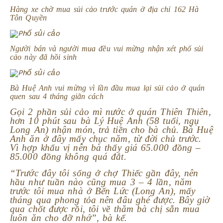
Hàng xe chờ mua sủi cảo trước quán ở địa chỉ 162 Hà
Tôn Quyền
Người bán và người mua đều vui mừng nhận xét phố sủi
cảo này đã hồi sinh
Bà Huệ Anh vui mừng vì lần đầu mua lại sủi cảo ở quán
quen sau 4 tháng giãn cách
Gọi 2 phần sủi cảo mì nước ở quán Thiên Thiên,
hơn 10 phút sau bà Lý Huệ Anh (58 tuổi, ngụ
Long An) nhận món, trả tiền cho bà chủ. Bà Huệ
Anh ăn ở đây mấy chục năm, từ đời chủ trước.
Vì hợp khẩu vị nên bà thấy giá 65.000 đồng –
85.000 đồng không quá đắt.
“Trước đây tôi sống ở chợ Thiếc gần đây, nên
hầu như tuần nào cũng mua 3 – 4 lần, năm
trước tôi mua nhà ở Bến Lức (Long An), mấy
tháng qua phong tỏa nên đâu ghé được. Bây giờ
qua chốt được rồi, tôi về thăm bà chị sẵn mua
luôn ăn cho đỡ nhớ”, bà kể.