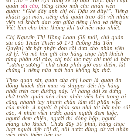
số 150 – 200 rộn ràng xe cộ đậu trước gần chục
quán
sủi cảo
, tiếng chào mời của nhân viên
quán: “Ghé đây anh chị ơi! Đậu xe đây!”. Tiếng
khách gọi món, tiếng chủ quán trao đổi với nhân
viên và khách đan xen giữa tiếng Hoa và tiếng
Việt làm cho bầu không khí trở nên náo nhiệt.
Chị Nguyễn Thị Hồng Loan (38 tuổi, chủ quán
sủi cảo Thiên Thiên số 171 đường Hà Tôn
Quyền) tất bật nhận đơn rồi đưa cho nhân viên
xử lý. Vã mồ hôi gửi cho hàng chục lượt khách
từng phần sủi cảo, chị nói lúc này chỉ mới là bán
“sương sương” chứ chưa phải giờ cao điểm, lát
chừng 1 tiếng nữa mới bán không kịp thở.
Theo quan sát, quán của chị Loan là quán ăn
đông khách đến mua và shipper đến lấy hàng
nhất trên con đường này. Vì hàng dài xe đứng
chờ trước quán nên chục nhân viên bên trong ai
cũng nhanh tay nhanh chân làm tốt phần việc
của mình. 4 người ở phía sau nhà tất bật nặn sủi
cảo, 4 nhân viên trước quán người đem luộc,
người đem chiên, người thì đóng hộp, người
mang cho khách. Chưa đầy 30 phút, hàng chục
lượt người đến rồi đi, nồi nước dùng cứ vơi nhân
viên phải thêm liên tục.