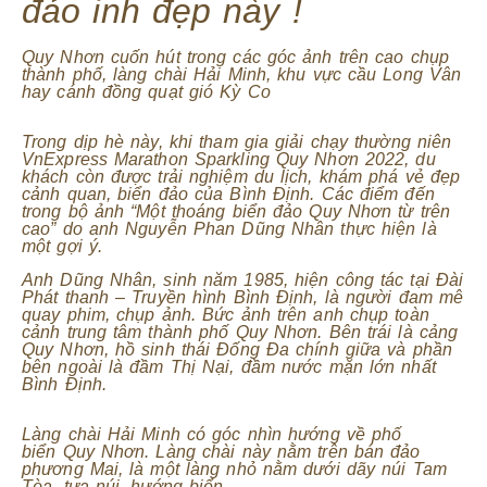
đảo inh đẹp này !
Quy Nhơn cuốn hút trong các góc ảnh trên cao chụp
thành phố, làng chài Hải Minh, khu vực cầu Long Vân
hay cánh đồng quạt gió Kỳ Co
Trong dịp hè này, khi tham gia giải chạy thường niên
VnExpress Marathon Sparkling Quy Nhơn 2022, du
khách còn được trải nghiệm du lịch, khám phá vẻ đẹp
cảnh quan, biển đảo của Bình Định. Các điểm đến
trong bộ ảnh “Một thoáng biển đảo Quy Nhơn từ trên
cao” do anh Nguyễn Phan Dũng Nhân thực hiện là
một gợi ý.
Anh Dũng Nhân, sinh năm 1985, hiện công tác tại Đài
Phát thanh – Truyền hình Bình Định, là người đam mê
quay phim, chụp ảnh. Bức ảnh trên anh chụp toàn
cảnh trung tâm thành phố Quy Nhơn. Bên trái là cảng
Quy Nhơn, hồ sinh thái Đống Đa chính giữa và phần
bên ngoài là đầm Thị Nại, đầm nước mặn lớn nhất
Bình Định.
Làng chài Hải Minh có góc nhìn hướng về phố
biển Quy Nhơn. Làng chài này nằm trên bán đảo
phương Mai, là một làng nhỏ nằm dưới dãy núi Tam
Tòa, tựa núi, hướng biển.