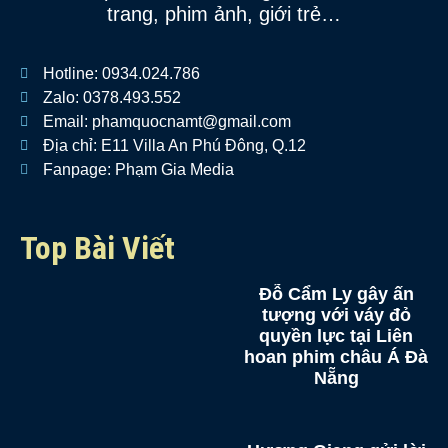
trang, phim ảnh, giới trẻ…
Hotline: 0934.024.786
Zalo: 0378.493.552
Email: phamquocnamt@gmail.com
Địa chỉ: E11 Villa An Phú Đông, Q.12
Fanpage: Phạm Gia Media
Top Bài Viết
Đỗ Cẩm Ly gây ấn
tượng với váy đỏ
quyền lực tại Liên
hoan phim châu Á Đà
Nẵng