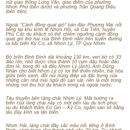
nút giao thông Long Vân, giao điểm của phường
Nhơn Phú (bên dưới) và phường Trần Quang Diệu
(bên trên).
Ngoài “Cánh đồng quạt gió” bán đảo Phương Mai nổi
tiếng tại khu kinh tế Nhơn Hội, xã Cát Tiến, huyện
Phù Cát; du khách có thể chiêm ngưỡng cánh đồng
quạt gió thứ hai của Bình Định nằm trên tuyến đường
ra bãi biển Kỳ Co, xã Nhơn Lý, TP Quy Nhơn.
Bờ biển Bình Định dài khoảng 130 km, ven bờ có 33
đảo lớn, nhỏ được chia thành 10 cụm đảo hoặc đảo
đơn lẻ, trong đó xã đảo Nhơn Lý (ảnh). Anh Dũng
Nhân cho biết Nhơn Lý có lợi thế thiên nhiên, hài hòa
giữa biển xanh, đồi núi trùng điệp và đặc trưng của
những căn nhà mái ngói đỏ san sát, nên là một trong
những nơi thu hút du khách trong và ngoài nước.
Tàu thuyền bên làng chài Nhơn Lý. Mặt hướng ra
biển của làng chài này có một bến tàu du lịch phục
vụ du khách thăm Eo Gió – Kỳ Co, ngắm san sô bằng
tàu đáy kính và lặn biển.
Nhơn Hải, làng chài đầy sắc màu nổi tiếng ở Bình