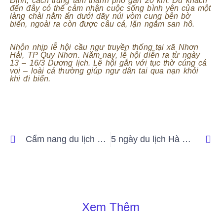
Định, cách trung tâm thành phố gần 20 km. Du khách
đến đây có thể cảm nhận cuộc sống bình yên của một
làng chài nằm ẩn dưới dãy núi vòm cung bên bờ
biển, ngoài ra còn được câu cá, lặn ngắm san hô.
Nhộn nhịp lễ hội cầu ngư truyền thống tại xã Nhơn
Hải, TP Quy Nhơn. Năm nay, lễ hội diễn ra từ ngày
13 – 16/3 Dương lịch. Lễ hội gắn với tục thờ cúng cá
voi – loài cá thường giúp ngư dân tai qua nạn khỏi
khi đi biển.
Cẩm nang du lịch Ninh Thuận từ A – Z
5 ngày du lịch Hà GIang lang thang khám phá
Xem Thêm