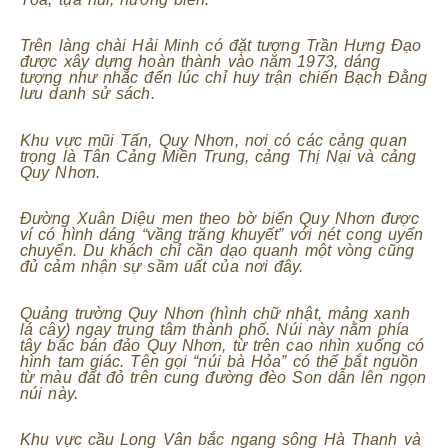
Trên làng chài Hải Minh có đặt tượng Trần Hưng Đạo
được xây dựng hoàn thành vào năm 1973, dáng
tượng như nhắc đến lúc chỉ huy trận chiến Bạch Đằng
lưu danh sử sách.
Khu vực mũi Tấn, Quy Nhơn, nơi có các cảng quan
trọng là Tân Cảng Miền Trung, cảng Thị Nại và cảng
Quy Nhơn.
Đường Xuân Diệu men theo bờ biển Quy Nhơn được
ví có hình dáng “vầng trăng khuyết” với nét cong uyển
chuyển. Du khách chỉ cần dạo quanh một vòng cũng
đủ cảm nhận sự sầm uất của nơi đây.
Quảng trường Quy Nhơn (hình chữ nhật, mảng xanh
lá cây) ngay trung tâm thành phố. Núi này nằm phía
tây bắc bán đảo Quy Nhơn, từ trên cao nhìn xuống có
hình tam giác. Tên gọi “núi bà Hỏa” có thể bắt nguồn
từ màu đất đỏ trên cung đường đèo Son dẫn lên ngọn
núi này.
Khu vực cầu Long Vân bắc ngang sông Hà Thanh và