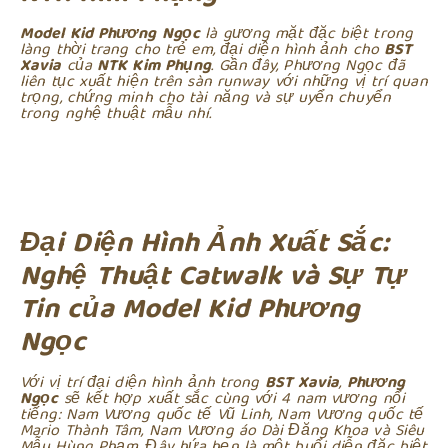
Model Kid Phương Ngọc
là gương mặt đặc biệt trong
làng thời trang cho trẻ em, đại diện hình ảnh cho
BST
Xavia
của
NTK Kim Phụng
. Gần đây, Phương Ngọc đã
liên tục xuất hiện trên sàn runway với những vị trí quan
trọng, chứng minh cho tài năng và sự uyển chuyển
trong nghệ thuật mẫu nhí.
Đại Diện Hình Ảnh Xuất Sắc:
Nghệ Thuật Catwalk và Sự Tự
Tin của Model Kid Phương
Ngọc
Với vị trí đại diện hình ảnh trong
BST Xavia
,
Phương
Ngọc
sẽ kết hợp xuất sắc cùng với 4 nam vương nổi
tiếng: Nam Vương quốc tế Vũ Linh, Nam Vương quốc tế
Mario Thành Tâm, Nam Vương áo Dài Đăng Khoa và Siêu
Mẫu Hùng Phạm. Đây hứa hẹn là một buổi diễn đặc biệt