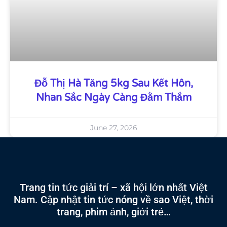
Đỗ Thị Hà Tăng 5kg Sau Kết Hôn,
Nhan Sắc Ngày Càng Đằm Thắm
June 27, 2026
Trang tin tức giải trí – xã hội lớn nhất Việt
Nam. Cập nhật tin tức nóng về sao Việt, thời
trang, phim ảnh, giới trẻ…