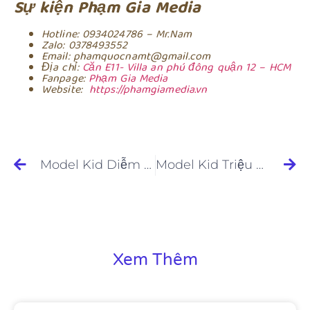
Sự kiện Phạm Gia Media
Hotline: 0934024786 – Mr.Nam
Zalo: 0378493552
Email: phamquocnamt@gmail.com
Địa chỉ:
Căn E11- Villa an phú đông quận 12 – HCM
Fanpage:
Phạm Gia Media
Website:
https://phamgiamedia.vn
Model Kid Diễm Châu – Gương Mặt Đẹp Nổi Bật Tại Angel Star Awards 2023
Model Kid Triệu Vy – Vẻ Đẹp Ngọt Ngào và Đầy Triển Vọng trong BST Xavia tại Angel Star Awards 2023
Xem Thêm